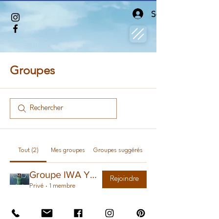
Se connecter
Groupes
Tout (2)
Mes groupes
Groupes suggérés
Groupe IWA YOGA
Rejoindre
Privé
·
1 membre
Groupe de l'événement « IWA YOGA en Nature »
Rejoindre
Privé
·
1 membre