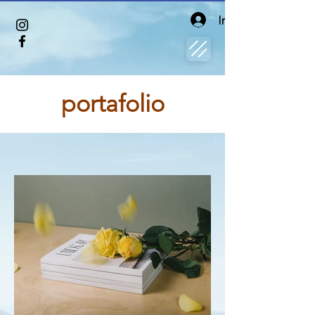
Iniciar sesión
portafolio