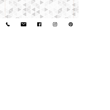
Politique d'annulation
Pour annuler ou reporter un service réservé, le délai
est de 48h à l'avance. Si cas de force majeur avec
documents à l'appui, vous serez remboursé ou il sera
possible de reporter à une date.
Coordonnées
07 62 81 27 32