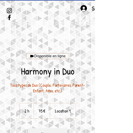
Se connecter
Disponible en ligne
Harmony in Duo
Tous types de Duo (Couple, Partenaires, Parent-
Enfant, Amis, etc.)
75
euros
2 h
2
75 €
Location 1
h